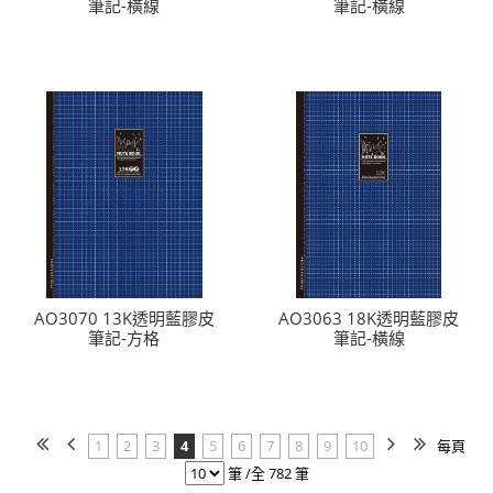
筆記-橫線
筆記-橫線
AO3070 13K透明藍膠皮
AO3063 18K透明藍膠皮
筆記-方格
筆記-橫線
1
2
3
4
5
6
7
8
9
10
每頁
筆 /全 782 筆