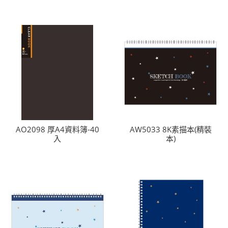
AO2098 厚A4資料簿-40
AW5033 8K素描本(精裝
入
本)