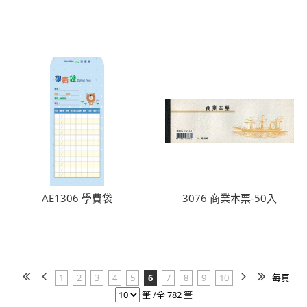
AE1306 學費袋
3076 商業本票-50入
1
2
3
4
5
6
7
8
9
10
每頁
筆 /全 782 筆