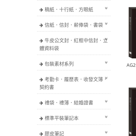
稿紙．十行紙．方眼紙
信紙．信封．薪俸袋．書袋
牛皮公文封．紅框中信封．立
體資料袋
包裝素材系列
AG2
考勤卡．履歷表．收發文簿．
契約書
禮袋．禮簿．結婚證書
標準平裝筆記本
膠皮筆記