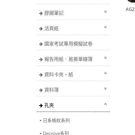
AG2
膠圈筆記
活頁紙
國家考試專用模擬試卷
報告用紙．易撕單線簿
資料卡夾・紙
資料簿
孔夾
日系格紋系列
Decisive系列