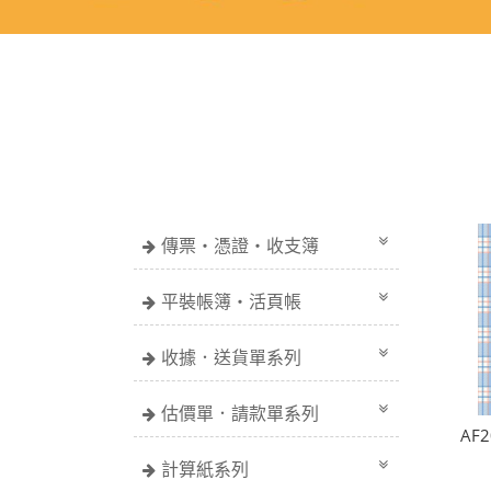
傳票・憑證・收支簿
平裝帳簿・活頁帳
收據．送貨單系列
估價單．請款單系列
AF2
計算紙系列