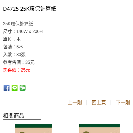
D4725 25K環保計算紙
25K環保計算紙
尺寸：146W x 206H
單位：本
包裝：5本
入數：8
0張
參考售價：35元
驚喜價：25元
上一則
|
回上頁
|
下一則
相關商品