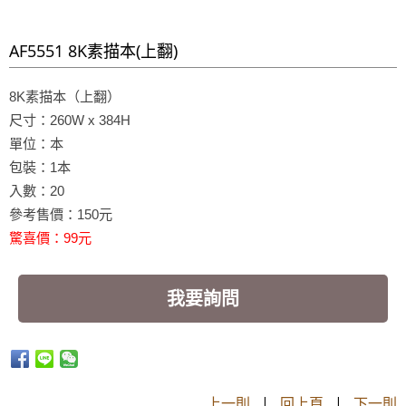
AF5551 8K素描本(上翻)
8K素描本（上翻）
尺寸：260W x 384H
單位：本
包裝：1本
入數：20
參考售價：150元
驚喜價：99元
我要詢問
上一則
|
回上頁
|
下一則