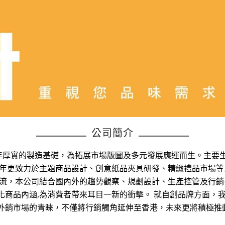
公司簡介
業三十多年厚實的製造基礎，為拓展市場版圖及多元發展應運而生。主
近年更致力於主題商品設計、創意紙品夾具研發、精緻禮品市場
潮流，本公司結合國內外的趨勢觀察、規劃設計、生產控管及行
化商品內涵,為消費者帶來耳目一新的衝擊。 就自創品牌方面，
外銷市場的青睞，不僅將行銷觸角延伸至香港，未來更將積極推