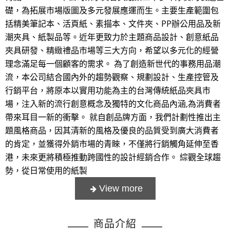
礎，為拓展市場版圖及多元發展應運而生。主要生產範圍包
括精美筆記本、活頁紙、素描本、文件夾、PP辦公用品及新
潮夾具、紙製品等。近年更致力於主題商品設計、創意紙品
夾具研發、精緻禮品市場等三大方向，希望以多元化的經營
理念滿足每一個顧客的需求。 為了創造新世代的事務用品潮
流，本公司結合國內外的趨勢觀察、規劃設計、生產控管及
行銷平台，將原本以實用功能為主的台灣傳統紙品夾具市
場，注入新的流行創意概念及獨特的文化商品內涵,為消費者
帶來耳目一新的衝擊。 就自創品牌方面，我們計劃性推出主
題風格商品，因其清新的風格及優良的品質受到廣大消費者
的肯定，並獲得外銷市場的青睞，不僅將行銷觸角延伸至香
港，未來更將積極推動跨國性的設計經銷合作。 綜觀全球趨
勢，從日常使用的紙製
商品介紹