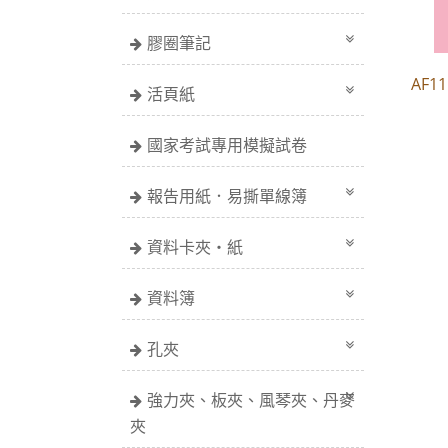
膠圈筆記
AF1
活頁紙
國家考試專用模擬試卷
報告用紙．易撕單線簿
資料卡夾・紙
資料簿
孔夾
強力夾、板夾、風琴夾、丹麥
夾