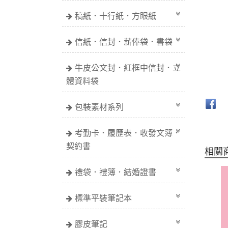
稿紙．十行紙．方眼紙
信紙．信封．薪俸袋．書袋
牛皮公文封．紅框中信封．立
體資料袋
包裝素材系列
考勤卡．履歷表．收發文簿．
契約書
相關
禮袋．禮簿．結婚證書
標準平裝筆記本
膠皮筆記