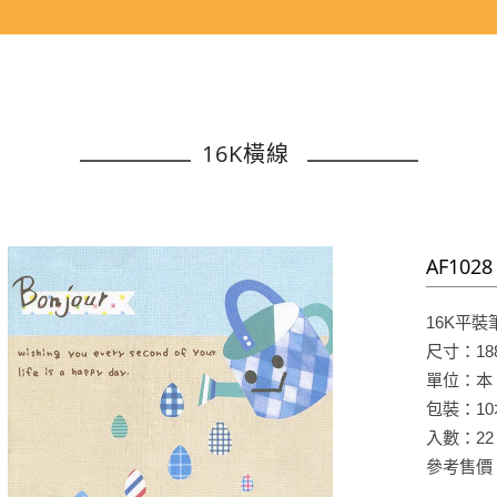
16K橫線
AF102
16K平裝
尺寸：188
單位：本
包裝：10
入數：22
參考售價