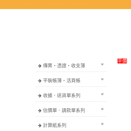
平價
傳票・憑證・收支簿
平裝帳簿・活頁帳
收據．送貨單系列
估價單．請款單系列
計算紙系列