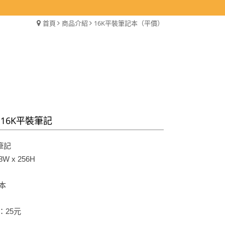
首頁
商品介紹
16K平裝筆記本（平價）
8 16K平裝筆記
筆記
W x 256H
本
：25元