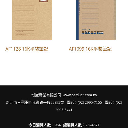
AF1128 16K平裝筆記
AF1099 16K平裝筆記
博崴實業有限公司
www.perduct.com.tw
新北市三重區光復路一段99巷5號 電話：(02) 2995-7155
電話：(02)
2995-5441
今日瀏覽人數：
954
總瀏覽人數：
2624671