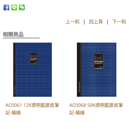
上一則
|
回上頁
|
下一則
相關商品
AO3061 12K透明藍膠皮筆
AO3068 50K透明藍膠皮筆
記-橫線
記-橫線