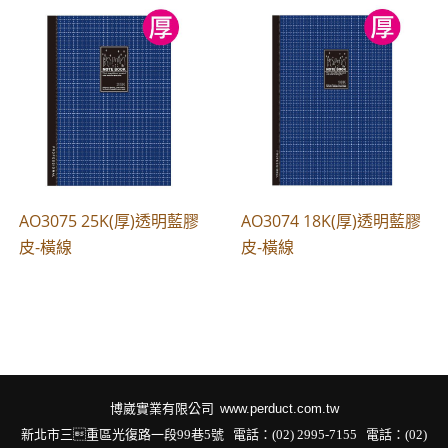
AO3075 25K(厚)透明藍膠
AO3074 18K(厚)透明藍膠
皮-橫線
皮-橫線
博崴實業有限公司
www.perduct.com.tw
新北市三重區光復路一段99巷5號 電話：(02) 2995-7155
電話：(02)