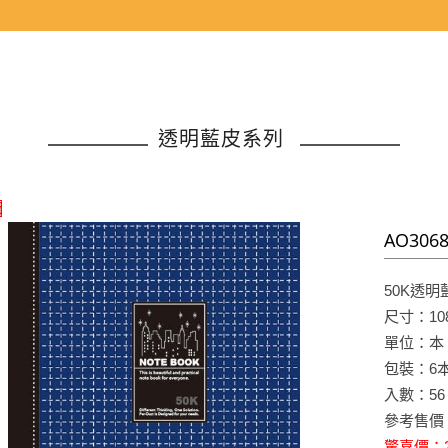
透明藍皮系列
價
AO30
50K透
尺寸：108
單位：本
包裝：6
入數：56
參考售價
驚喜價：