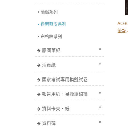
簡潔系列
AO3
透明藍皮系列
筆記
布格紋系列
膠圈筆記
活頁紙
國家考試專用模擬試卷
報告用紙．易撕單線簿
資料卡夾・紙
資料簿