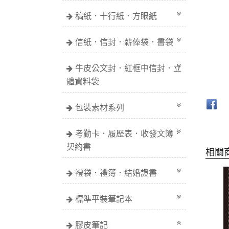
稿紙．十行紙．方眼紙
信紙．信封．薪俸袋．書袋
牛皮公文封．紅框中信封．立
體資料袋
包裝素材系列
考勤卡．履歷表．收發文簿．
契約書
相關
禮袋．禮簿．結婚證書
標準平裝筆記本
膠皮筆記