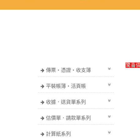
驚喜
傳票・憑證・收支簿
平裝帳簿・活頁帳
收據．送貨單系列
估價單．請款單系列
計算紙系列