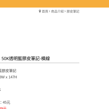
首頁
商品介紹
膠皮筆記
68 50K透明藍膠皮筆記-橫線
明藍膠皮筆記
W x 147H
本
：45元
29元