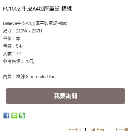
FC1002 牛皮A4加厚筆記-橫線
Believe牛皮A4加厚平裝筆記-橫線
尺寸：210W x 297H
單位：本
包裝：5本
入數：72
參考售價：70元
內頁：橫線 8 mm ruled line
我要詢問
上一則
|
回上頁
|
下一則