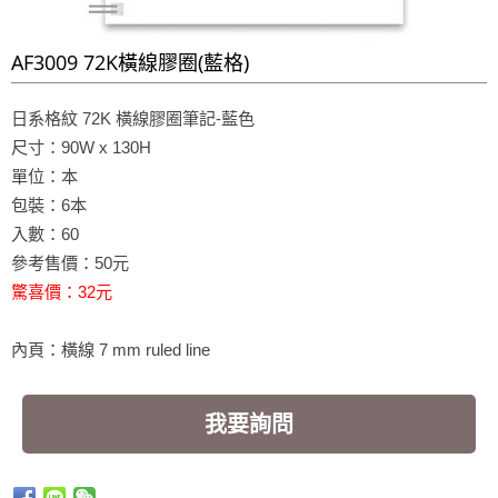
AF3009 72K橫線膠圈(藍格)
日系格紋 72K 橫線膠圈筆記-藍色
尺寸：90W x 130H
單位：本
包裝：6本
入數：60
參考售價：50元
驚喜價：32元
內頁：橫線 7 mm ruled line
我要詢問