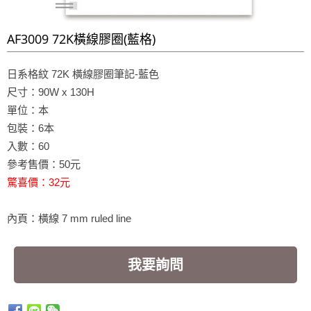
AF3009 72K橫線膠圈(藍格)
日系格紋 72K 橫線膠圈筆記-藍色
尺寸：90W x 130H
單位：本
包裝：6本
入數：60
參考售價：50元
驚喜價：32元
內頁：橫線 7 mm ruled line
我要詢問