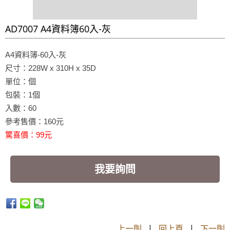
AD7007 A4資料簿60入-灰
A4資料簿-
60入-灰
尺寸：228W x 310H x 35D
單位：個
包裝：1個
入數：60
參考售價：160元
驚喜價：99元
我要詢問
上一則
|
回上頁
|
下一則