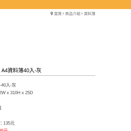
首頁
商品介紹
資料簿
4 A4資料簿40入-灰
-
40入-灰
 x 310H x 25D
個
135元
85元