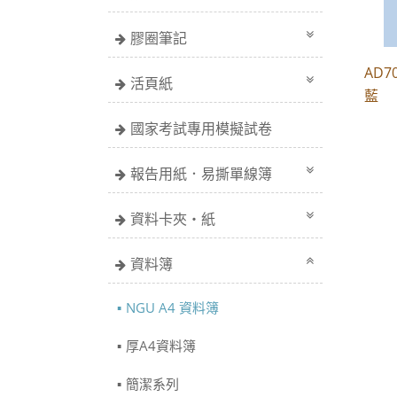
膠圈筆記
AD7
活頁紙
藍
國家考試專用模擬試卷
報告用紙．易撕單線簿
資料卡夾・紙
資料簿
NGU A4 資料簿
厚A4資料簿
簡潔系列