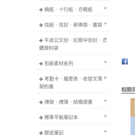
稿紙．十行紙．方眼紙
信紙．信封．薪俸袋．書袋
牛皮公文封．紅框中信封．立
體資料袋
包裝素材系列
考勤卡．履歷表．收發文簿．
契約書
相關
禮袋．禮簿．結婚證書
標準平裝筆記本
膠皮筆記