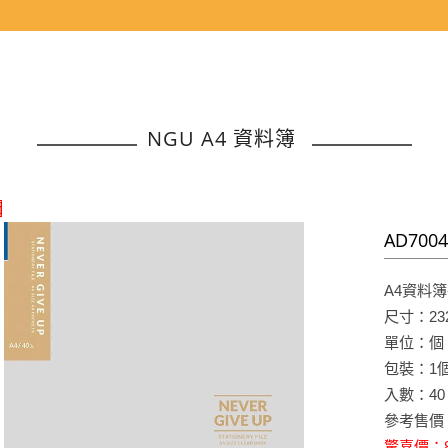
NGU A4 資料簿
價
AD700
A4資料簿
尺寸：232W
單位：個
包裝：1
入數：40
參考售價：
驚喜價：