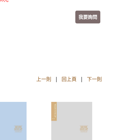
我要詢問
上一則
|
回上頁
|
下一則