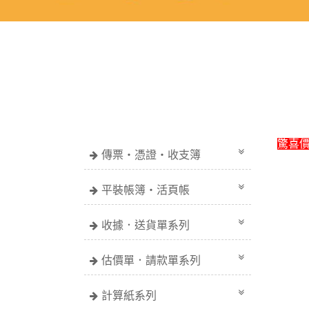
驚喜
傳票・憑證・收支簿
平裝帳簿・活頁帳
收據．送貨單系列
估價單．請款單系列
計算紙系列