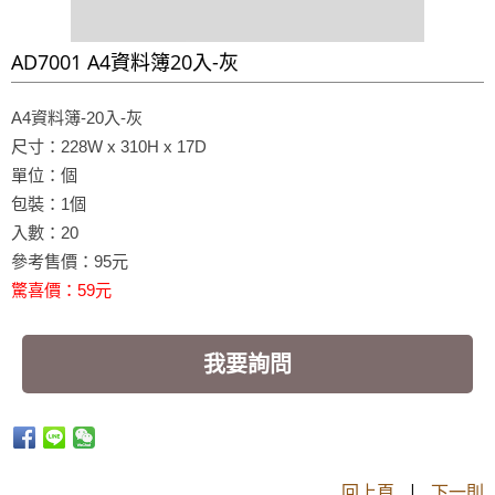
AD7001 A4資料簿20入-灰
A4資料簿-
20入-灰
尺寸：228W x 310H x 17D
單位：個
包裝：1個
入數：20
參考售價：95元
驚喜價：59元
我要詢問
回上頁
|
下一則