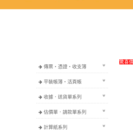
驚喜
傳票・憑證・收支簿
平裝帳簿・活頁帳
收據．送貨單系列
估價單．請款單系列
計算紙系列