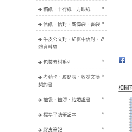
稿紙．十行紙．方眼紙
信紙．信封．薪俸袋．書袋
牛皮公文封．紅框中信封．立
體資料袋
包裝素材系列
考勤卡．履歷表．收發文簿．
契約書
相關
禮袋．禮簿．結婚證書
標準平裝筆記本
膠皮筆記