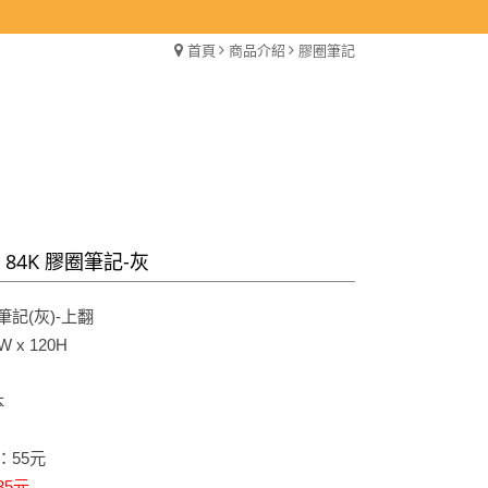
首頁
商品介紹
膠圈筆記
0 84K 膠圈筆記-灰
筆記(灰)-上翻
 x 120H
本
：55元
35元