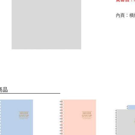
內頁：橫線 8
商品