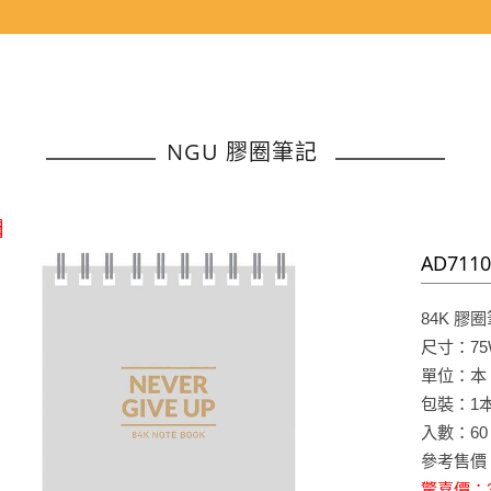
NGU 膠圈筆記
價
AD711
84K
膠圈
尺寸：75W
單位：本
包裝：1
入數：60
參考售價
驚喜價：