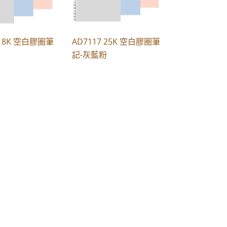
 18K 空白膠圈筆
AD7117 25K 空白膠圈筆
粉
記-灰藍粉