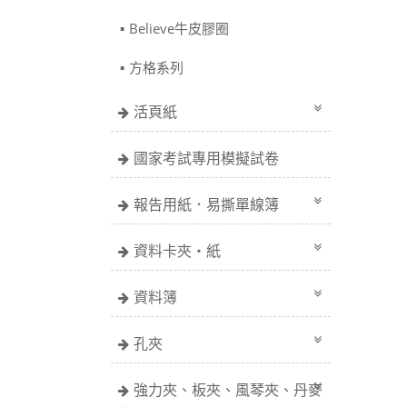
Believe牛皮膠圈
方格系列
活頁紙
國家考試專用模擬試卷
報告用紙．易撕單線簿
資料卡夾・紙
資料簿
孔夾
強力夾、板夾、風琴夾、丹麥