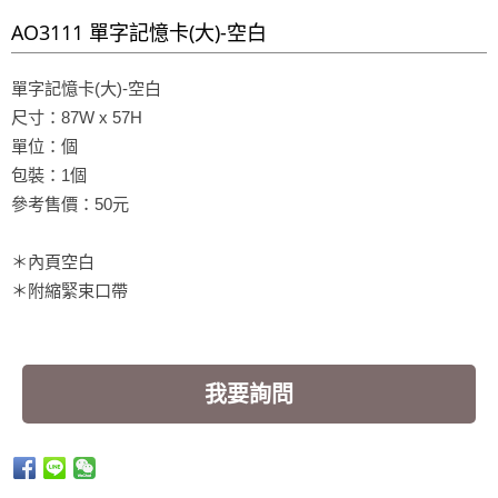
AO3111 單字記憶卡(大)-空白
單字記憶卡(大)-空白
尺寸：87W x 57H
單位：個
包裝：1個
參考售價：50元
＊內頁空白
＊附縮緊束口帶
我要詢問